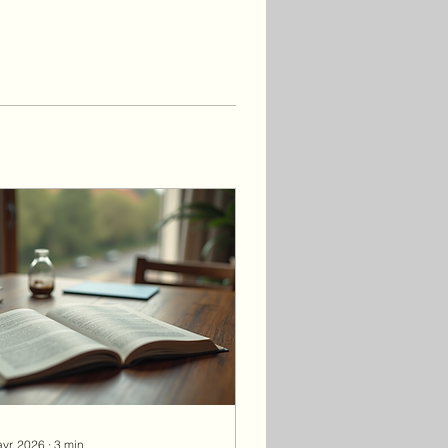
avr. 2026
∙
3
min