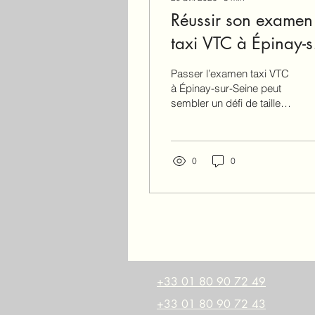
Réussir son examen
taxi VTC à Épinay-s
Seine : examens tax
Passer l’examen taxi VTC
VTC préparation
à Épinay-sur-Seine peut
sembler un défi de taille.
Pourtant, avec la bonne
méthode et une
préparation adaptée,
vous pouvez réussir haut
0
0
la main. Je vous partage
ici mes conseils
pratiques, simples et
efficaces pour vous
accompagner dans cette
étape cruciale. Que vous
soyez futur chauffeur, en
renouvellement de carte
+33 01 80 90 72 49
ou souhaitiez récupérer
+33 01 80 90 72 43
des points, ce guide est