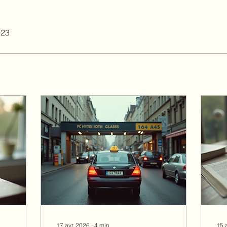
023
17 avr. 2026
∙
4
min
15 